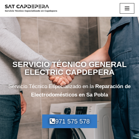
Saltar
al
contenido
SERVICIO TÉCNICO GENERAL
ELECTRIC CAPDEPERA
Servicio Técnico Especializado en la
Reparación de
Electrodomésticos en Sa Pobla
971 575 578