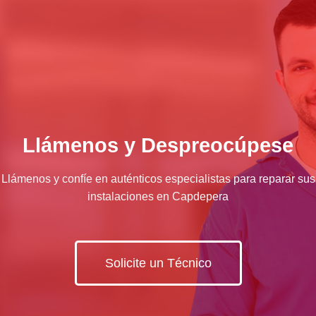
Llámenos y Despreocúpese
Llámenos y confíe en auténticos especialistas para reparar sus
instalaciones en Capdepera
Solicite un Técnico