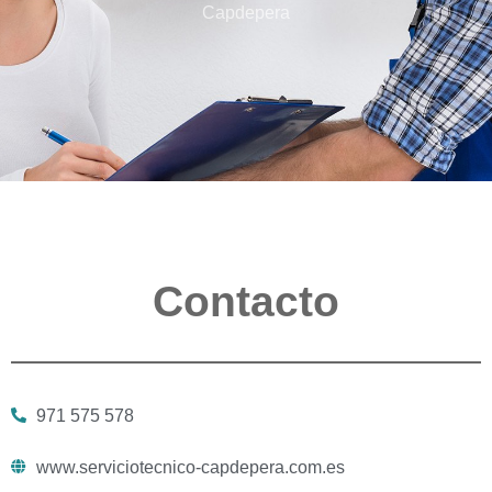
Capdepera
Contacto
971 575 578
www.serviciotecnico-capdepera.com.es