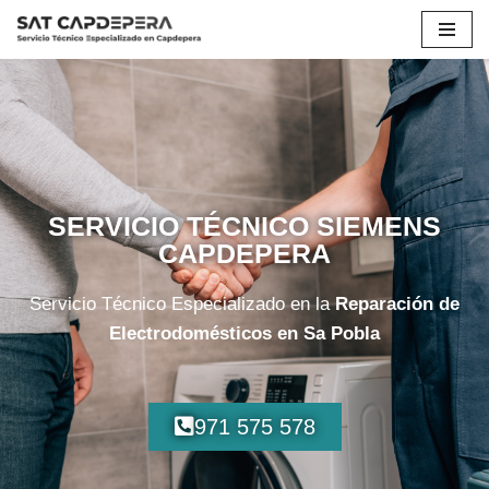
Saltar
al
contenido
SERVICIO TÉCNICO SIEMENS
CAPDEPERA
Servicio Técnico Especializado en la
Reparación de
Electrodomésticos en Sa Pobla
971 575 578