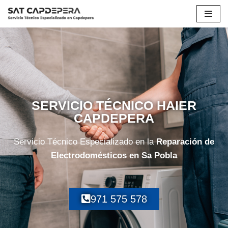
Saltar
al
contenido
SERVICIO TÉCNICO HAIER
CAPDEPERA
Servicio Técnico Especializado en la
Reparación de
Electrodomésticos en Sa Pobla
971 575 578