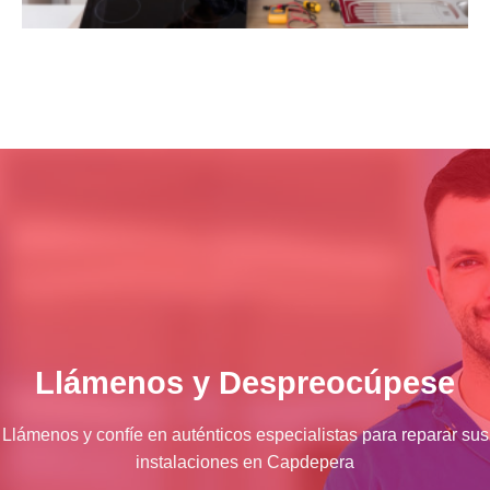
Llámenos y Despreocúpese
Llámenos y confíe en auténticos especialistas para reparar sus
instalaciones en Capdepera